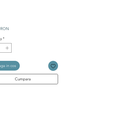
Price
0 RON
y
*
ga in cos
Cumpara