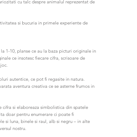
uriozitati cu talc despre animalul reprezentat de
tivitatea si bucuria in primele experiente de
 la 1-10, planse ce au la baza picturi originale in
inale ce insotesc fiecare cifra, scrisoare de
joc.
oluri autentice, ce pot fi regasite in natura.
arata aventura creativa ce se asterne frumos in
 cifra si elaboreaza simbolistica din spatele
losita doar pentru enumerare ci poate fi
e si luna, binele si raul, alb si negru – in alte
versul nostru.