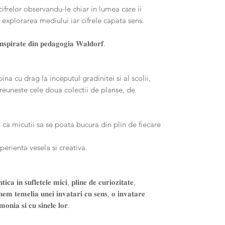
ifrelor observandu-le chiar in lumea care ii
 explorarea mediului iar cifrele capata sens.
 𝐢𝐧𝐬𝐩𝐢𝐫𝐚𝐭𝐞 𝐝𝐢𝐧 𝐩𝐞𝐝𝐚𝐠𝐨𝐠𝐢𝐚 𝐖𝐚𝐥𝐝𝐨𝐫𝐟.
na cu drag la inceputul gradinitei si al scolii,
 reuneste cele doua colectii de planse, de
 ca micutii sa se poata bucura din plin de fiecare
perienta vesela si creativa.
𝐜𝐚 𝐢𝐧 𝐬𝐮𝐟𝐥𝐞𝐭𝐞𝐥𝐞 𝐦𝐢𝐜𝐢, 𝐩𝐥𝐢𝐧𝐞 𝐝𝐞 𝐜𝐮𝐫𝐢𝐨𝐳𝐢𝐭𝐚𝐭𝐞,
𝐫𝐧𝐞𝐦 𝐭𝐞𝐦𝐞𝐥𝐢𝐚 𝐮𝐧𝐞𝐢 𝐢𝐧𝐯𝐚𝐭𝐚𝐫𝐢 𝐜𝐮 𝐬𝐞𝐧𝐬, 𝐨 𝐢𝐧𝐯𝐚𝐭𝐚𝐫𝐞
𝐨𝐧𝐢𝐚 𝐬𝐢 𝐜𝐮 𝐬𝐢𝐧𝐞𝐥𝐞 𝐥𝐨𝐫.