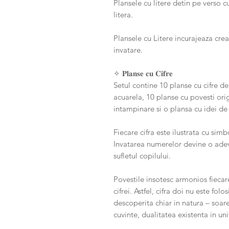
Plansele cu litere detin pe verso c
litera.
Plansele cu Litere incurajeaza crea
invatare.
✧ 𝐏𝐥𝐚𝐧𝐬𝐞 𝐜𝐮 𝐂𝐢𝐟𝐫𝐞
Setul contine 10 planse cu cifre de
acuarela, 10 planse cu povesti orig
intampinare si o plansa cu idei de 
Fiecare cifra este ilustrata cu simb
Invatarea numerelor devine o adev
sufletul copilului.
Povestile insotesc armonios fiecare
cifrei. Astfel, cifra doi nu este fo
descoperita chiar in natura – soarel
cuvinte, dualitatea existenta in uni