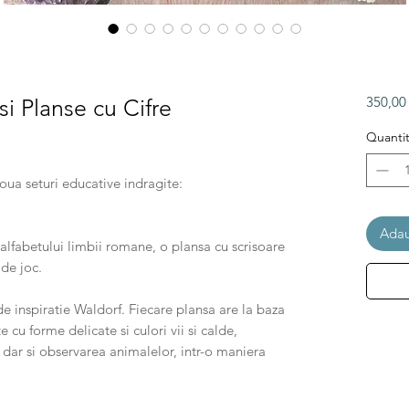
350,0
si Planse cu Cifre
Quantit
ased on 1 review
uneste doua seturi educative indragite:
Adau
 alfabetului limbii romane, o plansa cu scrisoare
 de joc.
 de inspiratie Waldorf. Fiecare plansa are la baza
e cu forme delicate si culori vii si calde,
r dar si observarea animalelor, intr-o maniera