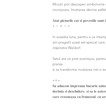
Micutii pot descoperi simbolurile c
inconjoara. Invatarea devine astfel
𝐀𝐭𝐚𝐭 𝐩𝐢𝐜𝐭𝐮𝐫𝐢𝐥𝐞 𝐜𝐚𝐭 𝐬𝐢 𝐩𝐨𝐯𝐞𝐬𝐭𝐢𝐥𝐞 𝐬𝐮𝐧
⋆ ⁘ ✧ ⁘ ⋆
In aceasta luna, pentru a va intampi
am pregatit acest set special care
inspiratie Waldorf.
Setul are un pret avantajos, pentru
plansa
si sa transforme invatarea intr-o ex
⋆✧⋆
𝐒𝐚 𝐚𝐝𝐮𝐜𝐞𝐦 𝐢𝐦𝐩𝐫𝐞𝐮𝐧𝐚 𝐛𝐮𝐜𝐮𝐫𝐢𝐞 𝐚𝐮𝐭𝐞𝐧𝐭𝐢
𝐝𝐨𝐫𝐢𝐧𝐭𝐚 𝐬𝐢 𝐝𝐞𝐬𝐜𝐡𝐢𝐝𝐞𝐫𝐞, 𝐬𝐢 𝐬𝐚 𝐥𝐞 𝐚𝐬𝐭𝐞
𝐜𝐚𝐫𝐞 𝐫𝐞𝐳𝐨𝐧𝐞𝐚𝐳𝐚 𝐜𝐮 𝐟𝐫𝐮𝐦𝐨𝐬𝐮𝐥, 𝐜𝐮 𝐚𝐫𝐦