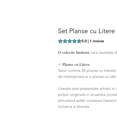
Set Planse cu Litere 
Rating is 5.0 out of five stars b
5.0 | 1 review
𝐎 𝐜𝐨𝐥𝐞𝐜𝐭𝐢𝐞 𝐥𝐢𝐦𝐢𝐭𝐚𝐭𝐚 care re
✧ 𝐏𝐥𝐚𝐧𝐬𝐞 𝐜𝐮 𝐋𝐢𝐭𝐞𝐫𝐞
Setul contine 26 planse cu literele
de intampinare si o plansa cu idei
Literele sunt prezentate artistic si
picturi originale in acuarela, pictat
stimuland astfel invatarea literelo
holistica si blanda.