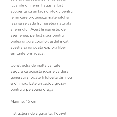
jucăriile din lemn Fagus, a fost
acoperită cu un lac non-toxic pentru
lemn care protejează materialul și
lasă să se vadă frumusețea naturală
a lemnului. Acest finisaj este, de
asemenea, perfect sigur pentru
pielea și gura copiilor, astfel încât
aceștia să își poată explora liber
simțurile prin joacă.
Construcția de înaltă calitate
asigură că această jucărie va dura
generații și poate fi folosită din nou
și din nou. Este un cadou grozav
pentru o persoană dragă!
Mărime: 15 cm
Instrucțiuni de siguranță: Potrivit