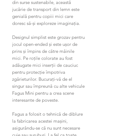
din surse sustenabile, această
jucărie de transport din lemn este
genială pentru copiii mici care
doresc să-și exploreze imaginația.
Designul simplist este grozav pentru
jocul open-ended și este ușor de
prins și împins de către mâinile
mici. Pe roțile colorate au fost
adăugate mici inserții de cauciuc
pentru protecție împotriva
zgârieturilor. Bucurați-vă de el
singur sau împreună cu alte vehicule
Fagus Mini pentru a crea scene
interesante de poveste.
Fagus a folosit o tehnică de diblure
la fabricarea acestei mașini,
asigurându-se că nu sunt necesare
cuie sau șuruburi. La fel ca toate