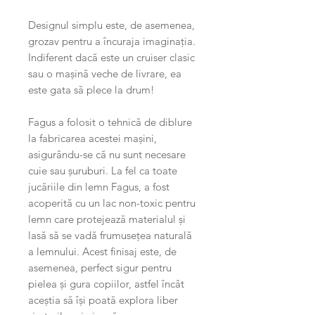
Designul simplu este, de asemenea,
grozav pentru a încuraja imaginația.
Indiferent dacă este un cruiser clasic
sau o mașină veche de livrare, ea
este gata să plece la drum!
Fagus a folosit o tehnică de diblure
la fabricarea acestei mașini,
asigurându-se că nu sunt necesare
cuie sau șuruburi. La fel ca toate
jucăriile din lemn Fagus, a fost
acoperită cu un lac non-toxic pentru
lemn care protejează materialul și
lasă să se vadă frumusețea naturală
a lemnului. Acest finisaj este, de
asemenea, perfect sigur pentru
pielea și gura copiilor, astfel încât
aceștia să își poată explora liber