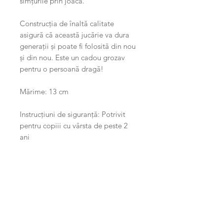
simțurile prin joacă.
Construcția de înaltă calitate
asigură că această jucărie va dura
generații și poate fi folosită din nou
și din nou. Este un cadou grozav
pentru o persoană dragă!
Mărime: 13 cm
Instrucțiuni de siguranță: Potrivit
pentru copiii cu vârsta de peste 2
ani
Caracteristici
Fabricat manual din lemn de fag
din surse sustenabile
Related Products
Designul cu formă goală este ușor