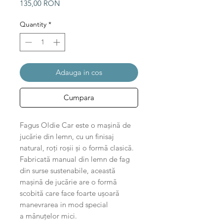
Price
135,00 RON
Quantity
*
Adauga in cos
Cumpara
Fagus Oldie Car este o mașină de
jucărie din lemn, cu un finisaj
natural, roți roșii și o formă clasică.
Fabricată manual din lemn de fag
din surse sustenabile, această
mașină de jucărie are o formă
scobită care face foarte ușoară
manevrarea in mod special
a mânuțelor mici.